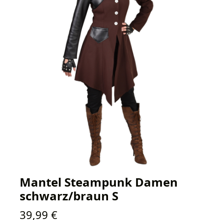
Mantel Steampunk Damen
schwarz/braun S
Regulärer Preis:
39,99 €