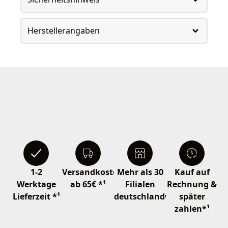
Herstellerangaben
1-2
Versandkostenfrei
Mehr als 30
Kauf auf
Werktage
ab 65€ *¹
Filialen
Rechnung &
Lieferzeit *¹
deutschlandweit
später
zahlen*¹