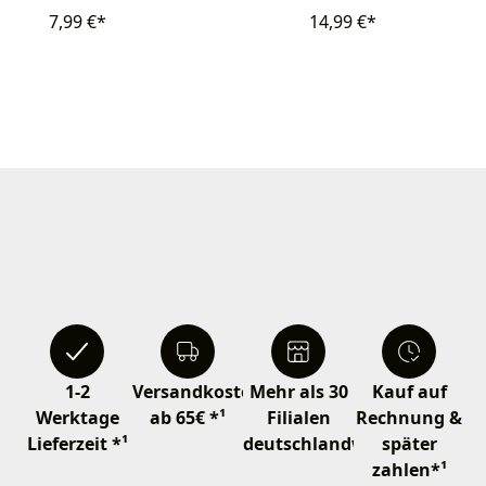
7,99 €*
14,99 €*
1-2
Versandkostenfrei
Mehr als 30
Kauf auf
Werktage
ab 65€ *¹
Filialen
Rechnung &
Lieferzeit *¹
deutschlandweit
später
zahlen*¹