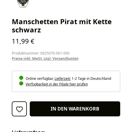
Manschetten Pirat mit Kette
schwarz
Regulärer Preis:
11,99 €
Produktnummer: 0025070-001-000
Preise inkl. MwSt. zzgl. Versandkosten
Online verfügbar,
Lieferzeit:
1-2 Tage in Deutschland
Verfügbarkeit in der Filiale hier prüfen
IN DEN WARENKORB