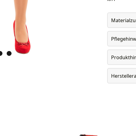
Materialz
Pflegehin
Produkthi
Herstelle