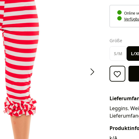
Online v
Verfügbar
auswäh
Größe
S/M
L/X
Lieferumfa
Leggins. Weit
Lieferumfan
Produktinf
k/A