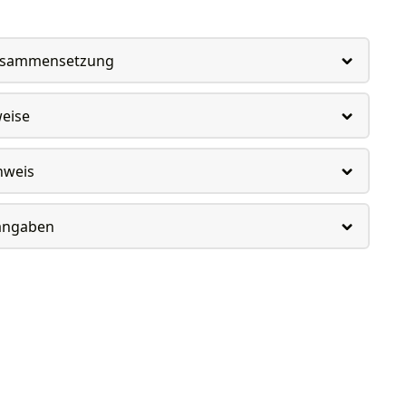
usammensetzung
weise
nweis
rangaben