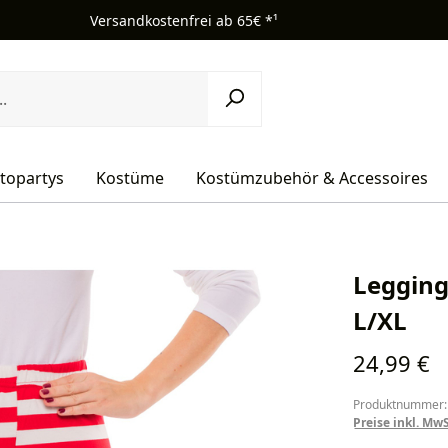
Versandkostenfrei ab 65€ *¹
topartys
Kostüme
Kostümzubehör & Accessoires
Legging
L/XL
Regulärer Pr
24,99 €
Produktnummer:
Preise inkl. Mw