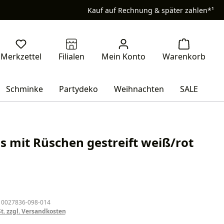
Kauf auf Rechnung & später zahlen*¹
Schminke
Partydeko
Weihnachten
SALE
s mit Rüschen gestreift weiß/rot
eis:
 0027836-098-014
St. zzgl. Versandkosten