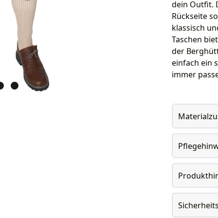
dein Outfit.
Rückseite so
klassisch u
Taschen biet
der Berghütt
einfach ein s
immer passen
Materialz
Pflegehin
Produkthi
Sicherheit