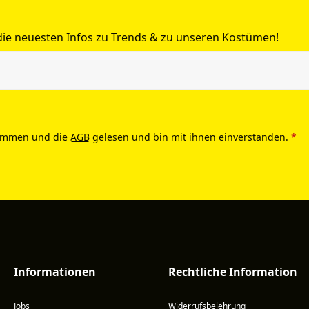
 die neuesten Infos zu Trends & zu unseren Kostümen!
ommen und die
AGB
gelesen und bin mit ihnen einverstanden.
*
Informationen
Rechtliche Information
Jobs
Widerrufsbelehrung