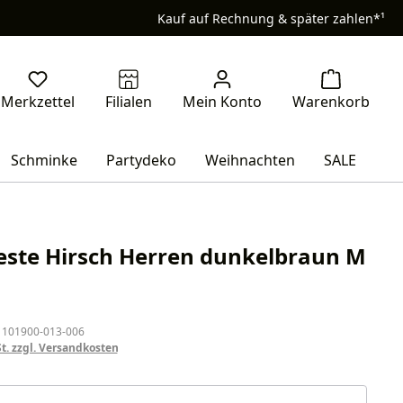
Kauf auf Rechnung & später zahlen*¹
Schminke
Partydeko
Weihnachten
SALE
ste Hirsch Herren dunkelbraun M
eis:
 101900-013-006
St. zzgl. Versandkosten