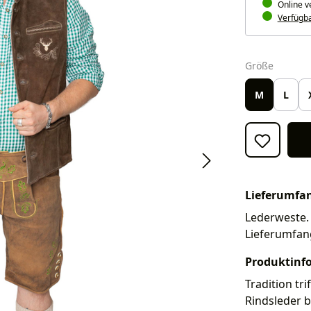
Online v
Verfügbar
auswäh
Größe
M
L
Lieferumfa
Lederweste. 
Lieferumfan
Produktinf
Tradition tr
Rindsleder b