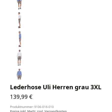
Lederhose Uli Herren grau 3XL
Regulärer Preis:
139,99 €
Produktnummer: 9106-016-010
Preise inkl. MwSt. zzgl. Versandkosten