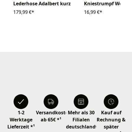
Lederhose Adalbert kurz
Kniestrumpf Wolle
179,99 €*
16,99 €*
1-2
Versandkostenfrei
Mehr als 30
Kauf auf
Werktage
ab 65€ *¹
Filialen
Rechnung &
Lieferzeit *¹
deutschlandweit
später