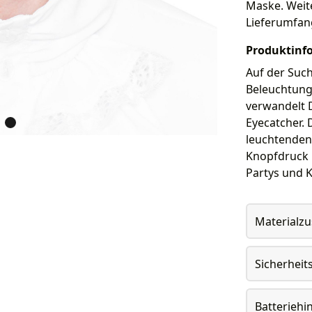
Maske. Weite
Lieferumfan
Produktinf
Auf der Such
Beleuchtung
verwandelt 
Eyecatcher. 
leuchtenden
Knopfdruck 
Partys und K
Materialz
Sicherheit
Batteriehi