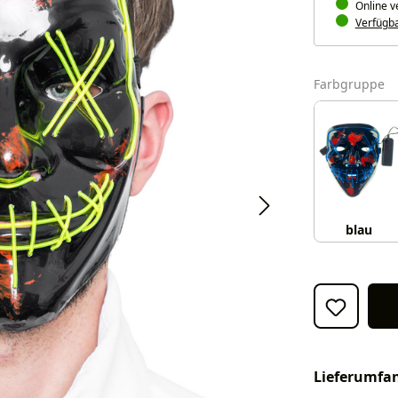
Online v
Verfügbar
a
Farbgruppe
blau
Lieferumfa