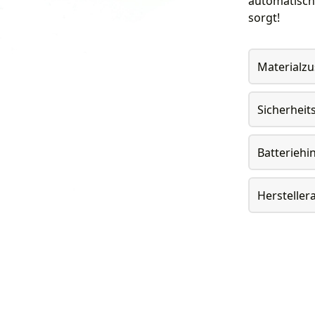
automatisch 
sorgt!
Materialz
Sicherheit
Batteriehi
Herstelle