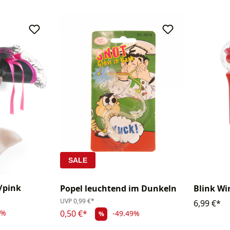
SALE
/pink
Popel leuchtend im Dunkeln
Blink Wir
UVP
0,99 €*
6,99 €*
1%
0,50 €*
-49.49%
%