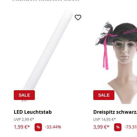
SALE
SALE
LED Leuchtstab
Dreispitz schwarz
UVP
2,99 €*
UVP
14,95 €*
1,99 €*
3,99 €*
-33.44%
-73.3
%
%