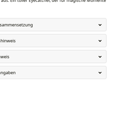
aus. Ein toller Eyecatcher, der für magische Momente
usammensetzung
shinweis
nweis
rangaben