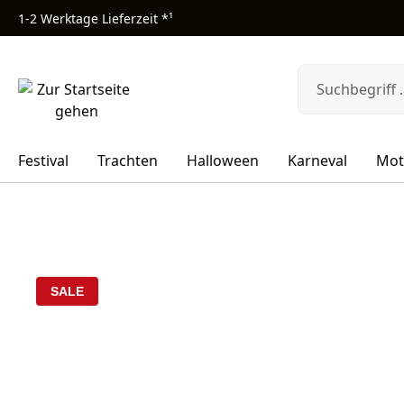
1-2 Werktage Lieferzeit *¹
m Hauptinhalt springen
Zur Suche springen
Zur Hauptnavigation springen
Festival
Trachten
Halloween
Karneval
Mot
Bildergalerie überspringen
SALE