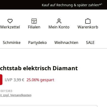
Kauf auf Rechnung & später zahlen*¹
Schminke
Partydeko
Weihnachten
SALE
chtstab elektrisch Diamant
s:
Regulärer Preis:
UVP
3,99 €
25.06% gespart
%
 0015383
St. zzgl. Versandkosten