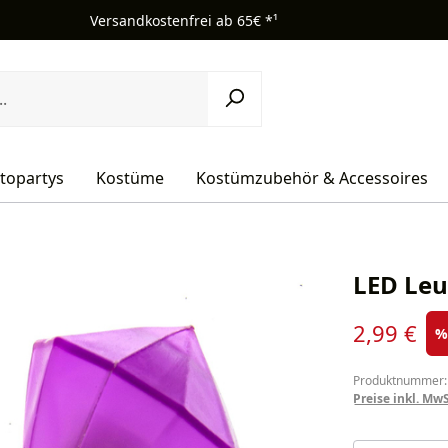
Versandkostenfrei ab 65€ *¹
topartys
Kostüme
Kostümzubehör & Accessoires
LED Leu
Verkaufsprei
2,99 €
Produktnummer:
Preise inkl. Mw