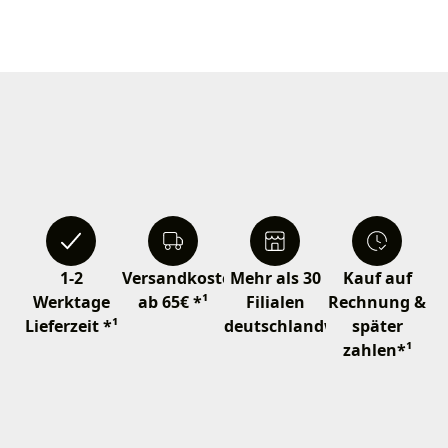
1-2
Versandkostenfrei
Mehr als 30
Kauf auf
Werktage
ab 65€ *¹
Filialen
Rechnung &
Lieferzeit *¹
deutschlandweit
später
zahlen*¹