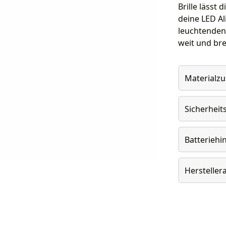
Brille lässt 
deine LED Al
leuchtenden 
weit und brei
Materialz
Sicherheit
Batteriehi
Herstelle