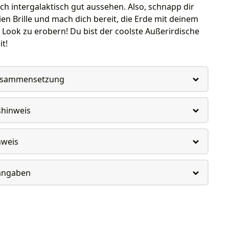
dich intergalaktisch gut aussehen. Also, schnapp dir
ien Brille und mach dich bereit, die Erde mit deinem
Look zu erobern! Du bist der coolste Außerirdische
t!
usammensetzung
shinweis
nweis
rangaben