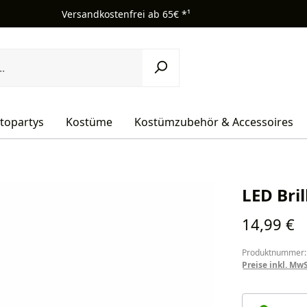
Versandkostenfrei ab 65€ *¹
topartys
Kostüme
Kostümzubehör & Accessoires
LED Bril
Regulärer Pr
14,99 €
Produktnummer:
Preise inkl. Mw