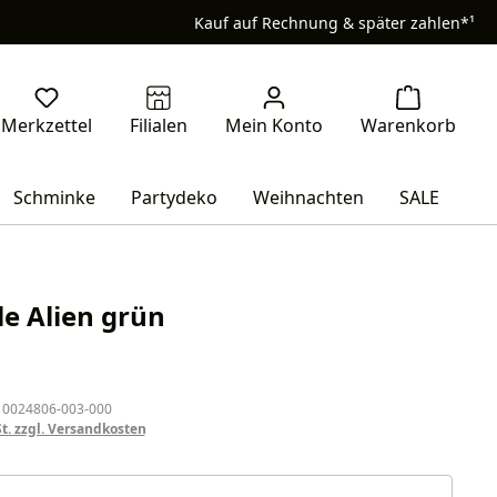
Kauf auf Rechnung & später zahlen*¹
Schminke
Partydeko
Weihnachten
SALE
le Alien grün
eis:
 0024806-003-000
St. zzgl. Versandkosten