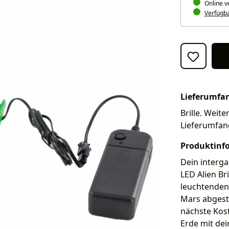
Online v
Verfügbar
Lieferumfa
Brille. Weite
Lieferumfan
Produktinf
Dein interga
LED Alien Bri
leuchtenden 
Mars abgest
nächste Kost
Erde mit de