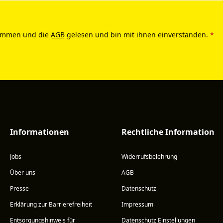
ommen und die
AGB
gelesen und bin mit ihnen einverstanden.
*
Informationen
Rechtliche Information
Jobs
Widerrufsbelehrung
Über uns
AGB
Presse
Datenschutz
Erklärung zur Barrierefreiheit
Impressum
Entsorgungshinweis für
Datenschutz Einstellungen