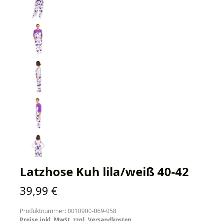
Latzhose Kuh lila/weiß 40-42
Regulärer Preis:
39,99 €
Produktnummer: 0010900-069-058
Preise inkl. MwSt. zzgl. Versandkosten