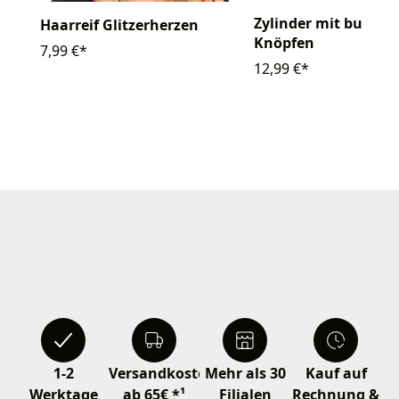
Zylinder mit bunten
Haarreif Glitzerherzen
Knöpfen
7,99 €*
12,99 €*
1-2
Versandkostenfrei
Mehr als 30
Kauf auf
Werktage
ab 65€ *¹
Filialen
Rechnung &