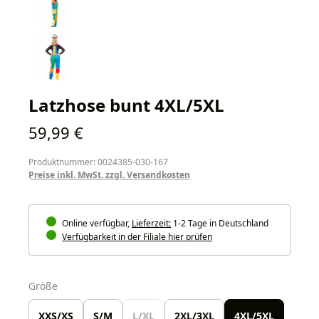
Latzhose bunt 4XL/5XL
Regulärer Preis:
59,99 €
Produktnummer: 0024385-030-167
Preise inkl. MwSt. zzgl. Versandkosten
Online verfügbar,
Lieferzeit:
1-2 Tage in Deutschland
Verfügbarkeit in der Filiale hier prüfen
auswählen
Größe
XXS/XS
S/M
L/XL
2XL/3XL
4XL/5XL