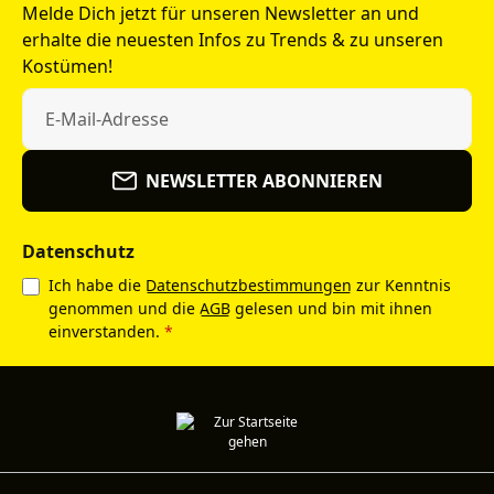
Melde Dich jetzt für unseren Newsletter an und
erhalte die neuesten Infos zu Trends & zu unseren
Kostümen!
NEWSLETTER ABONNIEREN
Datenschutz
Ich habe die
Datenschutzbestimmungen
zur Kenntnis
genommen und die
AGB
gelesen und bin mit ihnen
einverstanden.
*