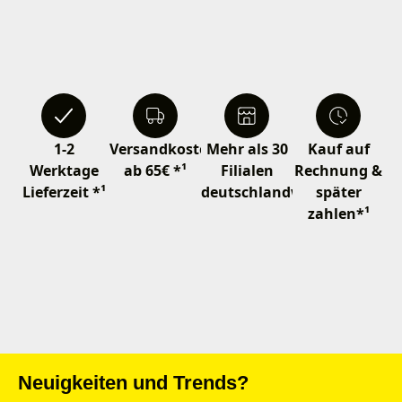
1-2
Versandkostenfrei
Mehr als 30
Kauf auf
Werktage
ab 65€ *¹
Filialen
Rechnung &
Lieferzeit *¹
deutschlandweit
später
zahlen*¹
Neuigkeiten und Trends?