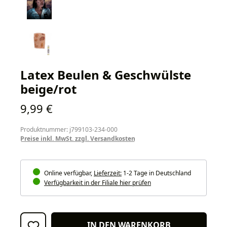
Latex Beulen & Geschwülste
beige/rot
Regulärer Preis:
9,99 €
Produktnummer: j799103-234-000
Preise inkl. MwSt. zzgl. Versandkosten
Online verfügbar,
Lieferzeit:
1-2 Tage in Deutschland
Verfügbarkeit in der Filiale hier prüfen
IN DEN WARENKORB