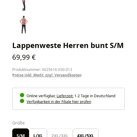
Lappenweste Herren bunt S/M
Regulärer Preis:
69,99 €
Produktnummer: 0025616-030-013
Preise inkl. MwSt. zzgl. Versandkosten
Online verfügbar,
Lieferzeit:
1-2 Tage in Deutschland
Verfügbarkeit in der Filiale hier prüfen
auswählen
Größe
S/M
L/XL
2XL/3XL
4XL/5XL