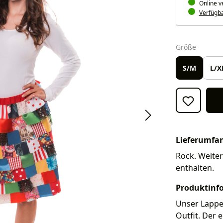
Online v
Verfügbar
auswäh
Größe
S/M
L/X
Lieferumfa
Rock. Weiter
enthalten.
Produktinf
Unser Lappe
Outfit. Der