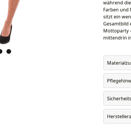
während die
Farben und 
sitzt ein we
Gesamtbild 
Mottoparty 
mittendrin i
Materialz
Pflegehin
Sicherheit
Herstelle