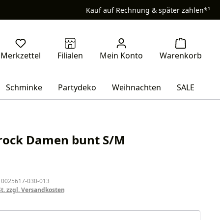
Kauf auf Rechnung & später zahlen*¹
Schminke
Partydeko
Weihnachten
SALE
rock Damen bunt S/M
eis:
 0025617-030-013
St. zzgl. Versandkosten