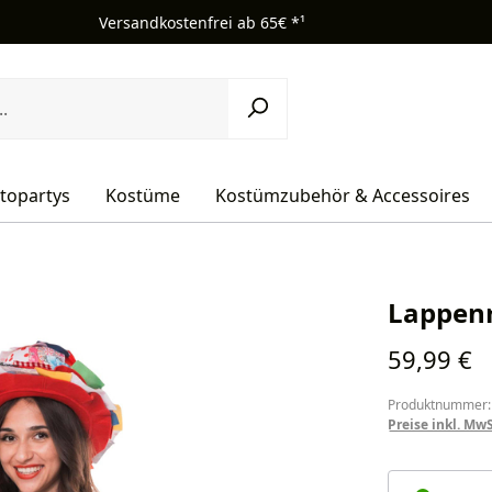
Versandkostenfrei ab 65€ *¹
topartys
Kostüme
Kostümzubehör & Accessoires
Lappen
Regulärer Pr
59,99 €
Produktnummer:
Preise inkl. Mw