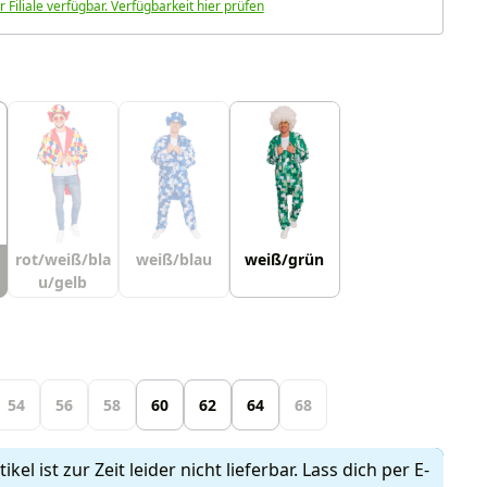
r Filiale verfügbar. Verfügbarkeit hier prüfen
uswählen
rot/weiß/bla
weiß/blau
weiß/grün
u/gelb
len
54
56
58
60
62
64
68
ikel ist zur Zeit leider nicht lieferbar. Lass dich per E-