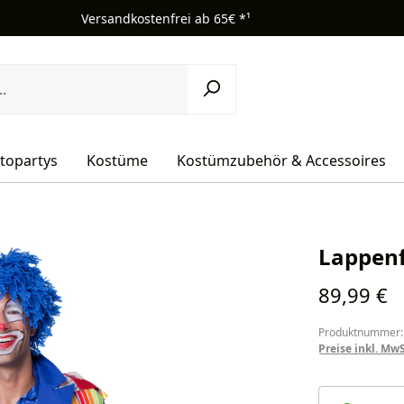
Versandkostenfrei ab 65€ *¹
topartys
Kostüme
Kostümzubehör & Accessoires
Lappenf
Regulärer Pr
89,99 €
Produktnummer:
Preise inkl. Mw