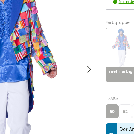
Nur in de
a
Farbgruppe
mehrfarbig
auswäh
Größe
50
52
Der Art