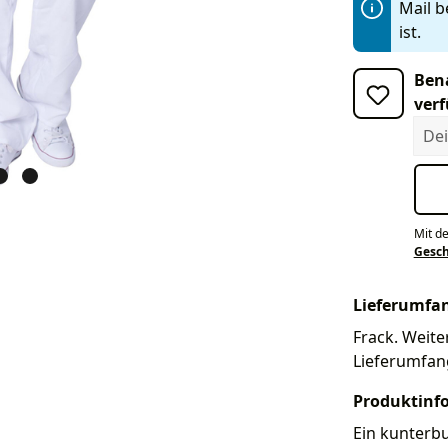
Mail b
ist.
Bena
verf
Dein
Mit d
Gesc
Lieferumfa
Frack. Weiter
Lieferumfan
Produktinf
Ein kunterb