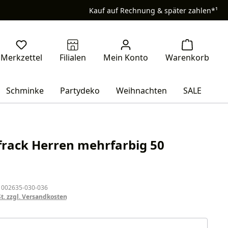
Kauf auf Rechnung & später zahlen*¹
Schminke
Partydeko
Weihnachten
SALE
rack Herren mehrfarbig 50
eis:
 002635-030-036
St. zzgl. Versandkosten