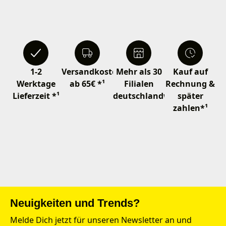
1-2
Versandkostenfrei
Mehr als 30
Kauf auf
Werktage
ab 65€ *¹
Filialen
Rechnung &
Lieferzeit *¹
deutschlandweit
später
zahlen*¹
Neuigkeiten und Trends?
Melde Dich jetzt für unseren Newsletter an und