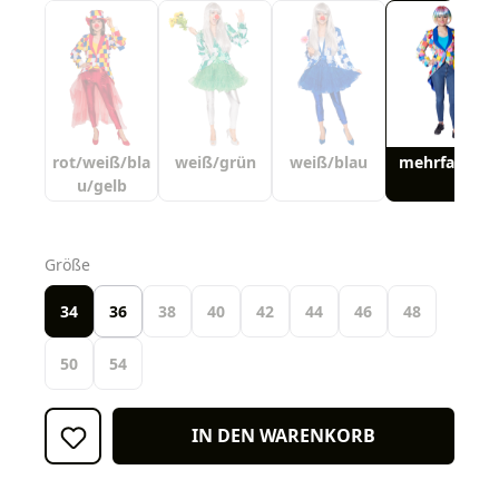
rot/weiß/bla
weiß/grün
weiß/blau
mehrfarbig
u/gelb
auswählen
Größe
34
36
38
40
42
44
46
48
50
54
IN DEN WARENKORB