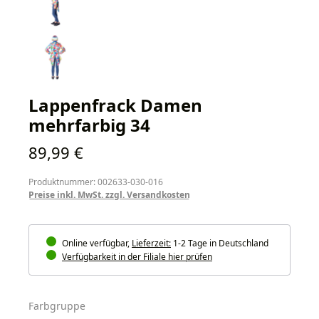
Lappenfrack Damen
mehrfarbig 34
Regulärer Preis:
89,99 €
Produktnummer: 002633-030-016
Preise inkl. MwSt. zzgl. Versandkosten
Online verfügbar,
Lieferzeit:
1-2 Tage in Deutschland
Verfügbarkeit in der Filiale hier prüfen
auswählen
Farbgruppe