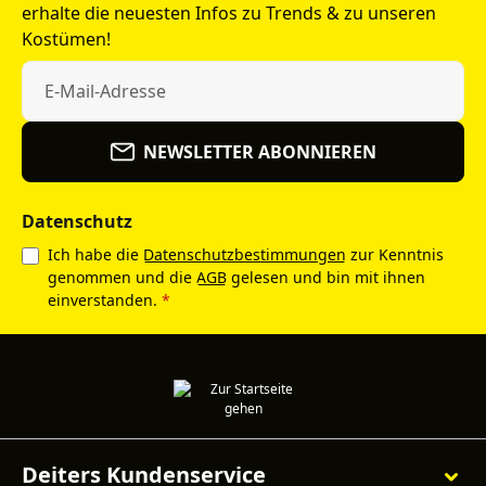
erhalte die neuesten Infos zu Trends & zu unseren
Kostümen!
NEWSLETTER ABONNIEREN
Datenschutz
Ich habe die
Datenschutzbestimmungen
zur Kenntnis
genommen und die
AGB
gelesen und bin mit ihnen
einverstanden.
*
Deiters Kundenservice