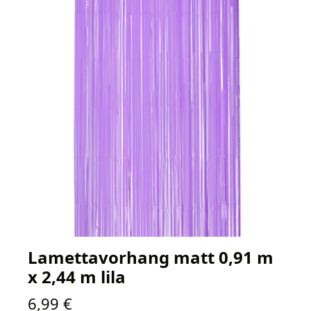
Lamettavorhang matt 0,91 m
x 2,44 m lila
Regulärer Preis:
6,99 €