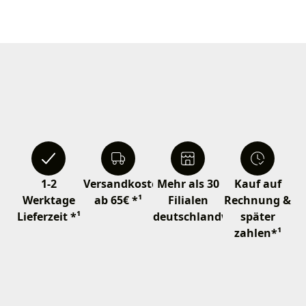
1-2
Versandkostenfrei
Mehr als 30
Kauf auf
Werktage
ab 65€ *¹
Filialen
Rechnung &
Lieferzeit *¹
deutschlandweit
später
zahlen*¹