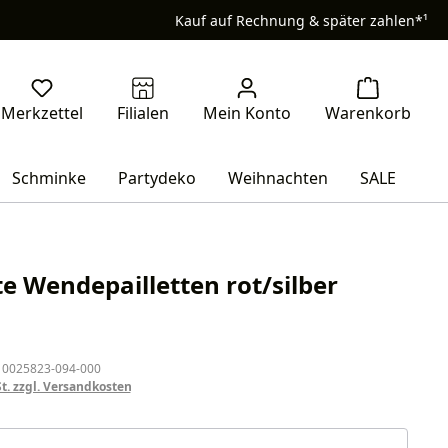
Kauf auf Rechnung & später zahlen*¹
Schminke
Partydeko
Weihnachten
SALE
e Wendepailletten rot/silber
eis:
 0025823-094-000
St. zzgl. Versandkosten