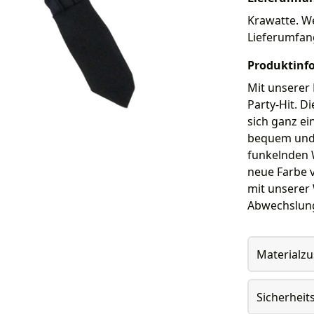
Krawatte. We
Lieferumfan
Produktinf
Mit unserer 
Party-Hit. D
sich ganz ei
bequem und 
funkelnden W
neue Farbe v
mit unserer 
Abwechslung
Materialz
Sicherheit