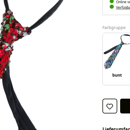
Online v
Verfügbar
a
Farbgruppe
bunt
Lieferumfa