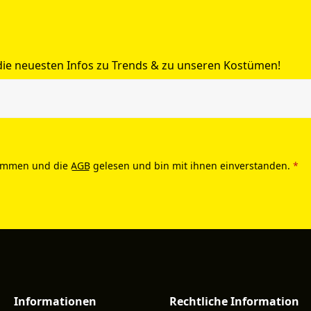
 die neuesten Infos zu Trends & zu unseren Kostümen!
ommen und die
AGB
gelesen und bin mit ihnen einverstanden.
*
Informationen
Rechtliche Information