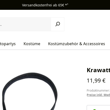
Versandkostenfrei ab 65€ *¹
topartys
Kostüme
Kostümzubehör & Accessoires
Krawatt
Regulärer Pr
11,99 €
Produktnummer:
Preise inkl. Mw