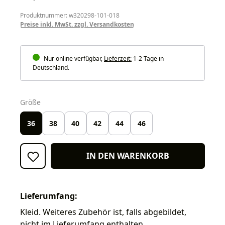
Produktnummer: w320298-101-018
Preise inkl. MwSt. zzgl. Versandkosten
Nur online verfügbar,
Lieferzeit:
1-2 Tage in
Deutschland.
auswählen
Größe
36
38
40
42
44
46
IN DEN WARENKORB
Lieferumfang:
Kleid. Weiteres Zubehör ist, falls abgebildet,
nicht im Lieferumfang enthalten.