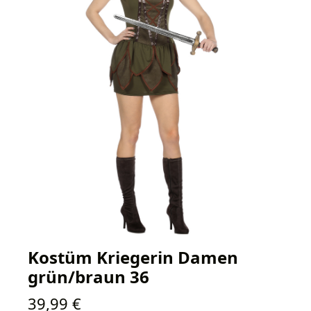
Kostüm Kriegerin Damen
grün/braun 36
Regulärer Preis:
39,99 €