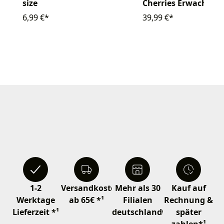
size
Cherries Erwachsen
6,99 €*
39,99 €*
1-2
Versandkostenfrei
Mehr als 30
Kauf auf
Werktage
ab 65€ *¹
Filialen
Rechnung &
Lieferzeit *¹
deutschlandweit
später
zahlen*¹