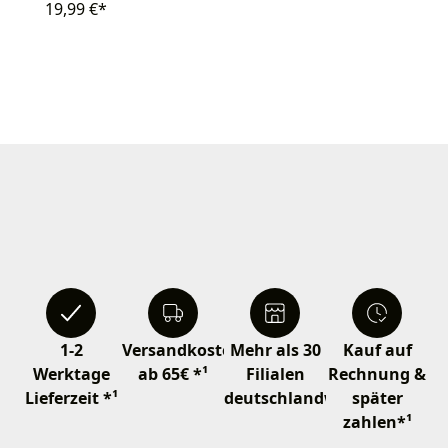
19,99 €*
1-2
Versandkostenfrei
Mehr als 30
Kauf auf
Werktage
ab 65€ *¹
Filialen
Rechnung &
Lieferzeit *¹
deutschlandweit
später
zahlen*¹