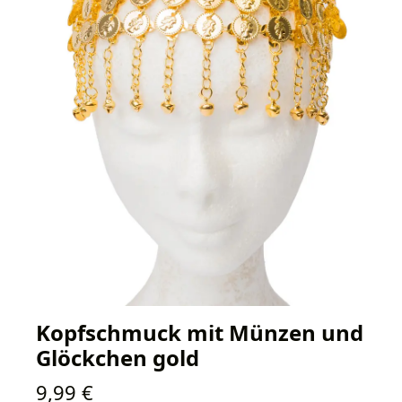
Kopfschmuck mit Münzen und
Glöckchen gold
Regulärer Preis:
9,99 €