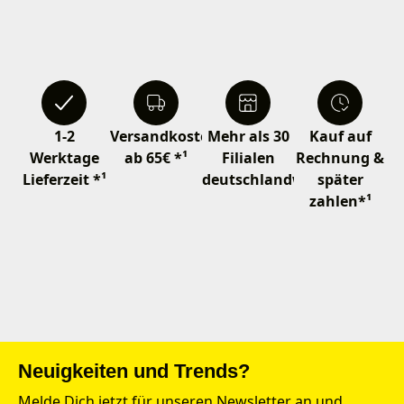
1-2
Versandkostenfrei
Mehr als 30
Kauf auf
Werktage
ab 65€ *¹
Filialen
Rechnung &
Lieferzeit *¹
deutschlandweit
später
zahlen*¹
Neuigkeiten und Trends?
Melde Dich jetzt für unseren Newsletter an und