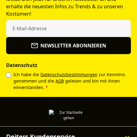
erhalte die neuesten Infos zu Trends & zu unseren
Kostümen!
NEWSLETTER ABONNIEREN
Datenschutz
Ich habe die
Datenschutzbestimmungen
zur Kenntnis
genommen und die
AGB
gelesen und bin mit ihnen
einverstanden.
*
Deiters Kundenservice