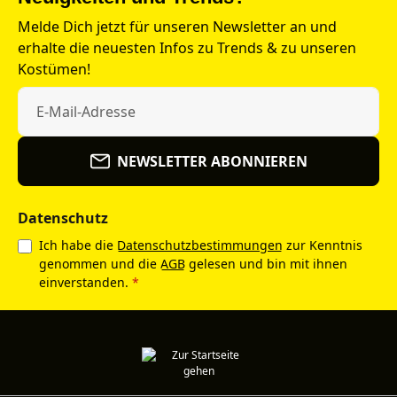
Melde Dich jetzt für unseren Newsletter an und
erhalte die neuesten Infos zu Trends & zu unseren
Kostümen!
NEWSLETTER ABONNIEREN
Datenschutz
Ich habe die
Datenschutzbestimmungen
zur Kenntnis
genommen und die
AGB
gelesen und bin mit ihnen
einverstanden.
*