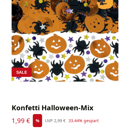
SALE
Konfetti Halloween-Mix
Verkaufspreis:
1,99 €
Regulärer Preis:
%
UVP
2,99 €
33.44% gespart