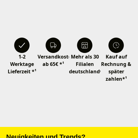
1-2
Versandkostenfrei
Mehr als 30
Kauf auf
Werktage
ab 65€ *¹
Filialen
Rechnung &
Lieferzeit *¹
deutschlandweit
später
zahlen*¹
Neuigkeiten und Trends?