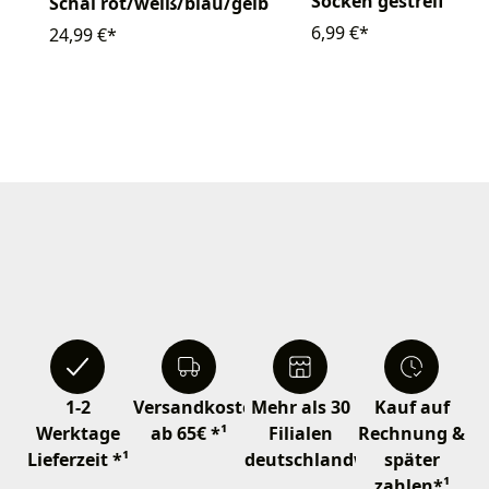
Socken gestreift
Schal rot/weiß/blau/gelb
6,99 €*
24,99 €*
1-2
Versandkostenfrei
Mehr als 30
Kauf auf
Werktage
ab 65€ *¹
Filialen
Rechnung &
Lieferzeit *¹
deutschlandweit
später
zahlen*¹