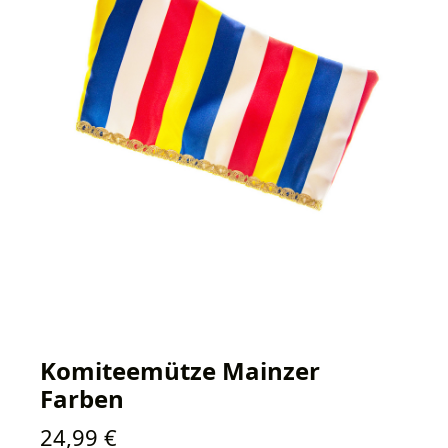
Komiteemütze Mainzer
Farben
Regulärer Preis:
24,99 €