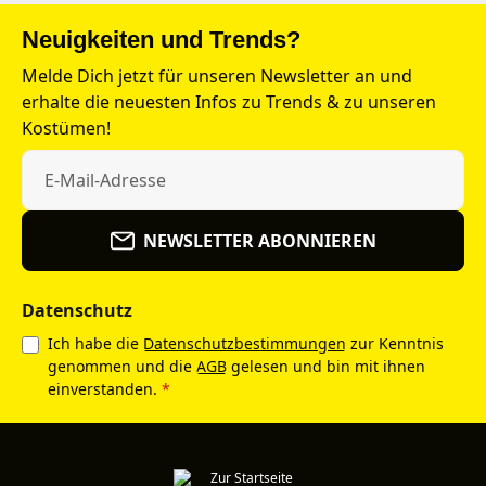
Neuigkeiten und Trends?
Melde Dich jetzt für unseren Newsletter an und
erhalte die neuesten Infos zu Trends & zu unseren
Kostümen!
NEWSLETTER ABONNIEREN
Datenschutz
Ich habe die
Datenschutzbestimmungen
zur Kenntnis
genommen und die
AGB
gelesen und bin mit ihnen
einverstanden.
*