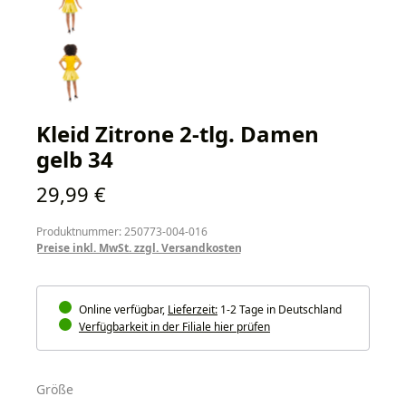
Kleid Zitrone 2-tlg. Damen
gelb 34
Regulärer Preis:
29,99 €
Produktnummer: 250773-004-016
Preise inkl. MwSt. zzgl. Versandkosten
Online verfügbar,
Lieferzeit:
1-2 Tage in Deutschland
Verfügbarkeit in der Filiale hier prüfen
auswählen
Größe