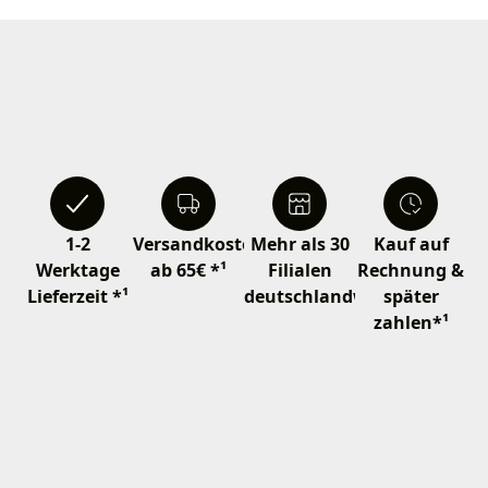
1-2
Versandkostenfrei
Mehr als 30
Kauf auf
Werktage
ab 65€ *¹
Filialen
Rechnung &
Lieferzeit *¹
deutschlandweit
später
zahlen*¹