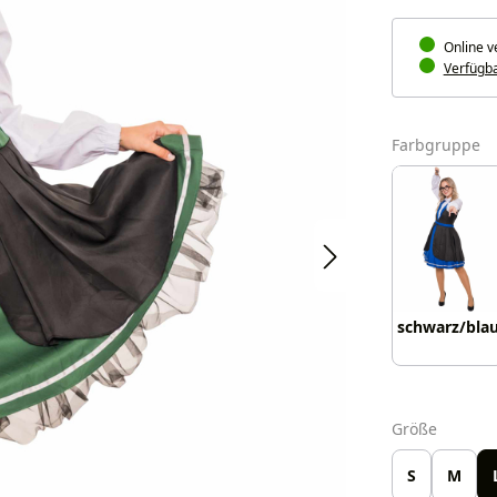
Online v
Verfügbar
a
Farbgruppe
schwarz/bla
auswäh
Größe
S
M