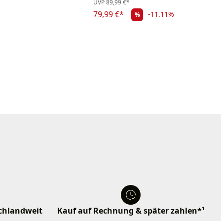
UVP
89,99 €*
79,99 €*
-11.11%
%
schlandweit
Kauf auf Rechnung & später zahlen*¹