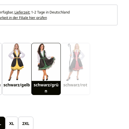
erfügbar,
Lieferzeit:
1-2 Tage in Deutschland
keit in der Filiale hier prüfen
uswählen
u
schwarz/gelb
schwarz/grü
schwarz/rot
n
len
L
XL
2XL