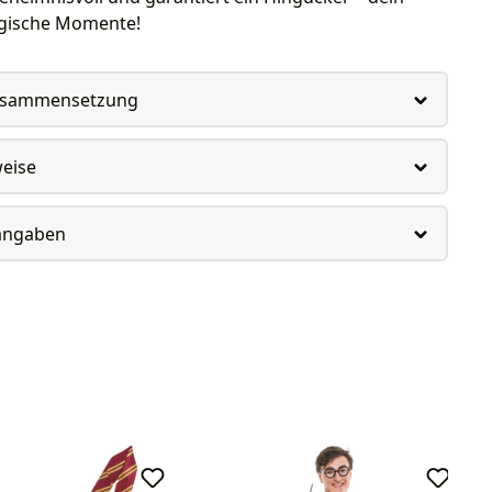
gische Momente!
usammensetzung
weise
rangaben