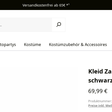
Versandkostenfrei ab 65€ *¹
topartys
Kostüme
Kostümzubehör & Accessoires
Kleid Z
schwarz
Regulärer Pr
69,99 €
Produktnummer:
Preise inkl. Mw