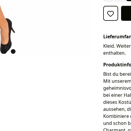
Lieferumfa
Kleid. Weite
enthalten.
Produktinf
Bist du bere
Mit unserem
geheimnisvol
bei einer Ha
dieses Kostü
aussehen, d
Kombiniere 
und schon bis
Charmant, ge