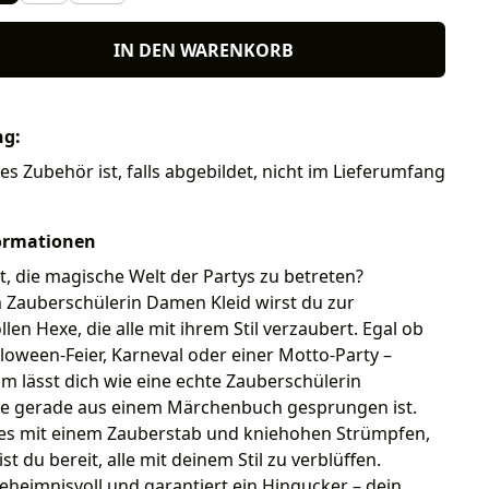
IN DEN WARENKORB
ng:
res Zubehör ist, falls abgebildet, nicht im Lieferumfang
ormationen
it, die magische Welt der Partys zu betreten?
 Zauberschülerin Damen Kleid wirst du zur
len Hexe, die alle mit ihrem Stil verzaubert. Egal ob
lloween-Feier, Karneval oder einer Motto-Party –
m lässt dich wie eine echte Zauberschülerin
ie gerade aus einem Märchenbuch gesprungen ist.
es mit einem Zauberstab und kniehohen Strümpfen,
t du bereit, alle mit deinem Stil zu verblüffen.
heimnisvoll und garantiert ein Hingucker – dein