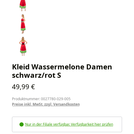
Kleid Wassermelone Damen
schwarz/rot S
Regulärer Preis:
49,99 €
Produktnummer: 0027780-029-005
Preise inkl. MwSt. zzgl. Versandkosten
Nur in der Filiale verfügbar. Verfügbarkeit hier prüfen