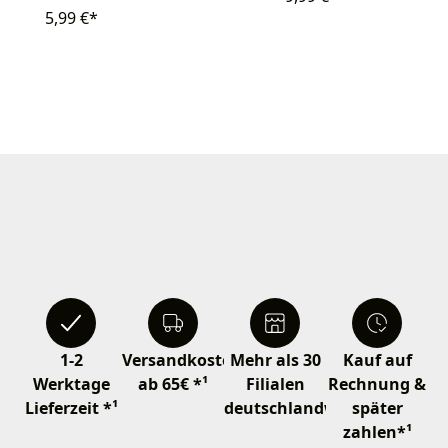
5,99 €*
1-2
Versandkostenfrei
Mehr als 30
Kauf auf
Werktage
ab 65€ *¹
Filialen
Rechnung &
Lieferzeit *¹
deutschlandweit
später
zahlen*¹