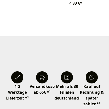
4,99 €*
1-2
Versandkostenfrei
Mehr als 30
Kauf auf
Werktage
ab 65€ *¹
Filialen
Rechnung &
Lieferzeit *¹
deutschlandweit
später
zahlen*¹