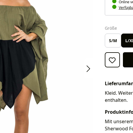
Online v
Verfügbar
auswäh
Größe
S/M
L/X
Lieferumfa
Kleid. Weite
enthalten.
Produktinf
Mit unserem 
Sherwood For