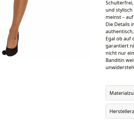
Schulterfrei
und stylisch
meinst – au
Die Details 
authentisch
Egal ob auf
garantiert n
nicht nur ei
Banditin wei
unwidersteh
Materialz
Herstelle