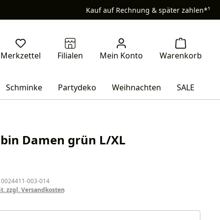
Kauf auf Rechnung & später zahlen*¹
Schminke
Partydeko
Weihnachten
SALE
obin Damen grün L/XL
eis:
 0024411-003-014
St. zzgl. Versandkosten