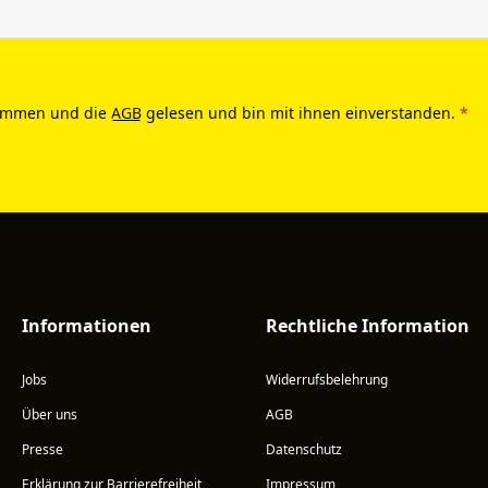
ommen und die
AGB
gelesen und bin mit ihnen einverstanden.
*
Informationen
Rechtliche Information
Jobs
Widerrufsbelehrung
Über uns
AGB
Presse
Datenschutz
Erklärung zur Barrierefreiheit
Impressum