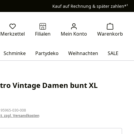
Kauf auf Rechnung & später zahlen*¹
Schminke
Partydeko
Weihnachten
SALE
etro Vintage Damen bunt XL
eis:
 95965-030-008
St. zzgl. Versandkosten