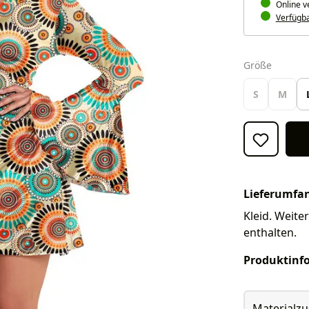
Online v
Verfügbar
auswäh
Größe
S
M
Lieferumfa
Kleid. Weite
enthalten.
Produktinf
Materialz