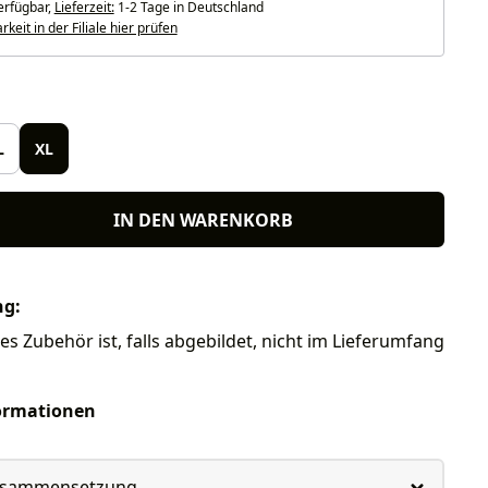
erfügbar,
Lieferzeit:
1-2 Tage in Deutschland
keit in der Filiale hier prüfen
len
L
XL
IN DEN WARENKORB
ng:
res Zubehör ist, falls abgebildet, nicht im Lieferumfang
ormationen
usammensetzung