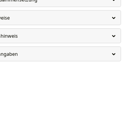
weise
shinweis
rangaben