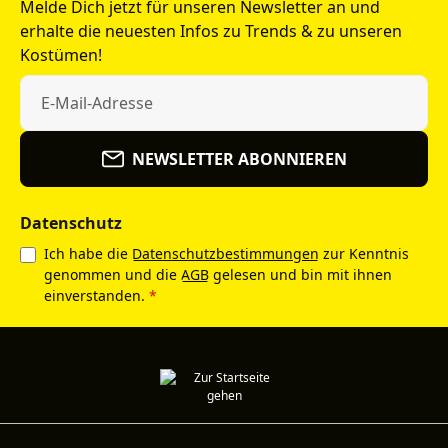
Melde Dich jetzt für unseren Newsletter an und
erhalte die neuesten Infos zu Trends & zu unseren
Kostümen!
NEWSLETTER ABONNIEREN
Datenschutz
Ich habe die
Datenschutzbestimmungen
zur Kenntnis
genommen und die
AGB
gelesen und bin mit ihnen
einverstanden.
*