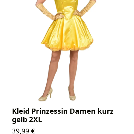
Kleid Prinzessin Damen kurz
gelb 2XL
Regulärer Preis:
39,99 €