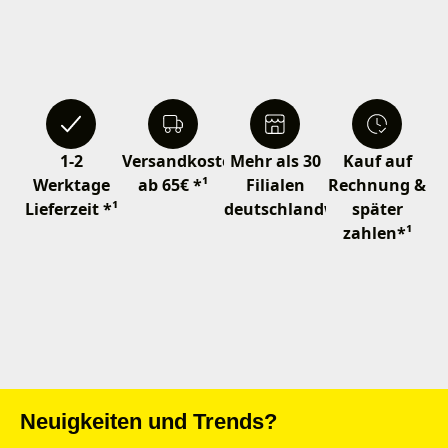
1-2
Versandkostenfrei
Mehr als 30
Kauf auf
Werktage
ab 65€ *¹
Filialen
Rechnung &
Lieferzeit *¹
deutschlandweit
später
zahlen*¹
Neuigkeiten und Trends?