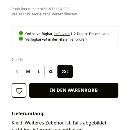
Produktnummer: m221832-004-009
Preise inkl. MwSt. zzgl. Versandkosten
Online verfügbar,
Lieferzeit:
1-2 Tage in Deutschland
Verfügbarkeit in der Filiale hier prüfen
auswählen
Größe
S
M
L
XL
2XL
IN DEN WARENKORB
Lieferumfang:
Kleid. Weiteres Zubehör ist, falls abgebildet,
nicht im Lieferumfang enthalten.