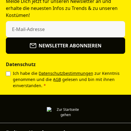
Melde Dich jetzt für unseren Newsletter an und
erhalte die neuesten Infos zu Trends & zu unseren
Kostümen!
NEWSLETTER ABONNIEREN
Datenschutz
Ich habe die
Datenschutzbestimmungen
zur Kenntnis
genommen und die
AGB
gelesen und bin mit ihnen
einverstanden.
*