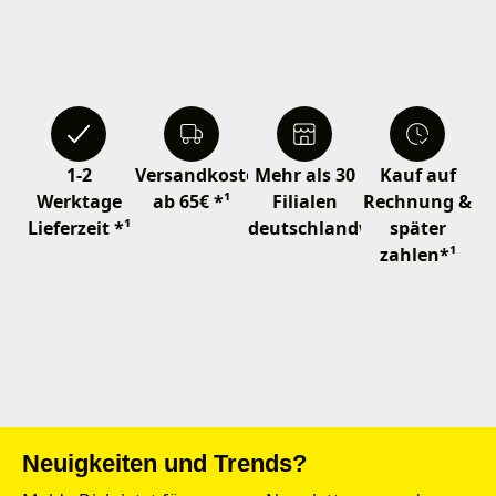
1-2
Versandkostenfrei
Mehr als 30
Kauf auf
Werktage
ab 65€ *¹
Filialen
Rechnung &
Lieferzeit *¹
deutschlandweit
später
zahlen*¹
Neuigkeiten und Trends?