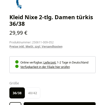
Kleid Nixe 2-tlg. Damen türkis
36/38
Regulärer Preis:
29,99 €
Produktnummer: 250611-009-052
Preise inkl. MwSt. zzgl. Versandkosten
Online verfügbar,
Lieferzeit:
1-2 Tage in Deutschland
Verfügbarkeit in der Filiale hier prüfen
auswählen
Größe
36/38
40/42