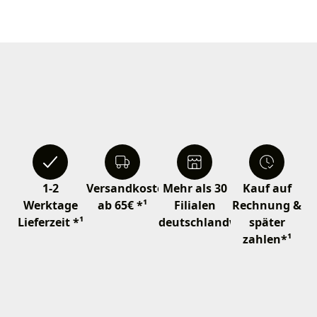
1-2
Versandkostenfrei
Mehr als 30
Kauf auf
Werktage
ab 65€ *¹
Filialen
Rechnung &
Lieferzeit *¹
deutschlandweit
später
zahlen*¹