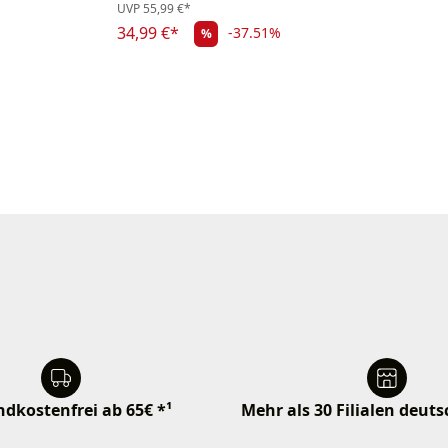
UVP
55,99 €*
34,99 €*
-37.51%
%
dkostenfrei ab 65€ *¹
Mehr als 30 Filialen deut