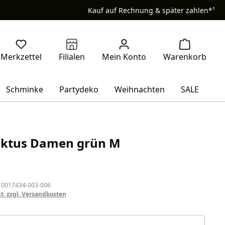
Kauf auf Rechnung & später zahlen*¹
Schminke
Partydeko
Weihnachten
SALE
aktus Damen grün M
eis:
 0017434-003-006
St. zzgl. Versandkosten