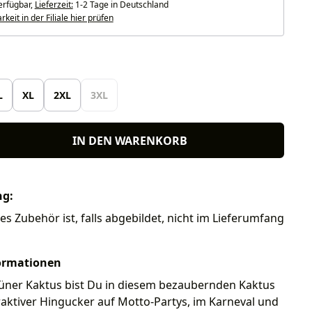
erfügbar,
Lieferzeit:
1-2 Tage in Deutschland
keit in der Filiale hier prüfen
len
L
XL
2XL
3XL
IN DEN WARENKORB
ng:
res Zubehör ist, falls abgebildet, nicht im Lieferumfang
ormationen
rüner Kaktus bist Du in diesem bezaubernden Kaktus
traktiver Hingucker auf Motto-Partys, im Karneval und