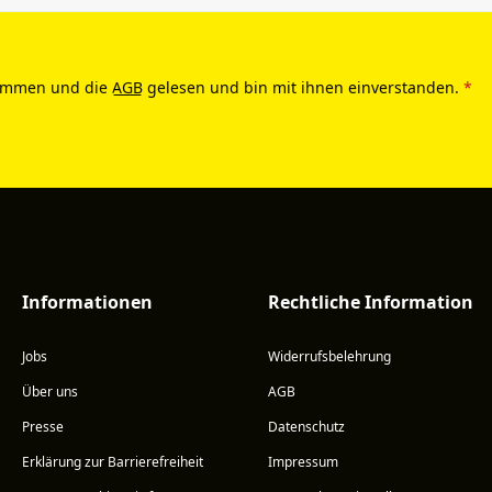
ommen und die
AGB
gelesen und bin mit ihnen einverstanden.
*
Informationen
Rechtliche Information
Jobs
Widerrufsbelehrung
Über uns
AGB
Presse
Datenschutz
Erklärung zur Barrierefreiheit
Impressum