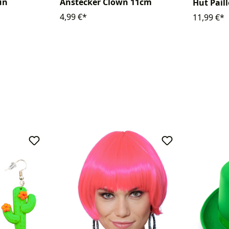
Anstecker Clown 11cm
ün
Hut Pail
4,99 €*
11,99 €*