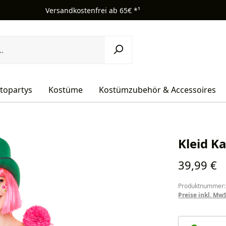
Versandkostenfrei ab 65€ *¹
topartys
Kostüme
Kostümzubehör & Accessoires
Kleid K
Regulärer Pr
39,99 €
Produktnummer:
Preise inkl. Mw