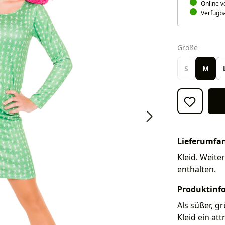
Online v
Verfügbar
auswäh
Größe
S
M
Lieferumfa
Kleid. Weite
enthalten.
Produktinf
Als süßer, g
Kleid ein at