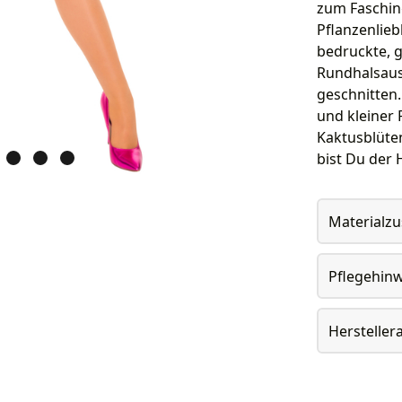
zum Faschin
Pflanzenlieb
bedruckte, 
Rundhalsaus
geschnitten.
und kleiner
Kaktusblüte
bist Du der 
Materialz
Pflegehin
Herstelle