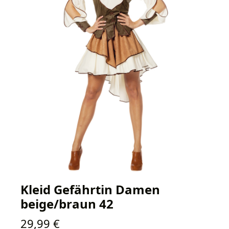
Kleid Gefährtin Damen
beige/braun 42
Regulärer Preis:
29,99 €