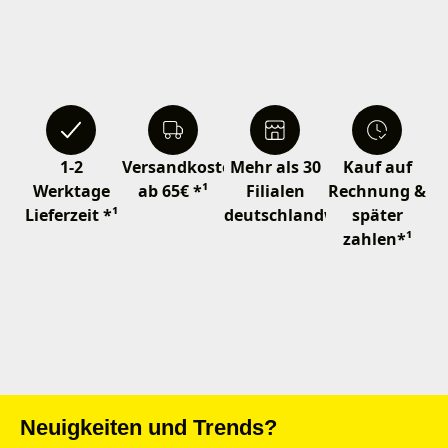
1-2
Versandkostenfrei
Mehr als 30
Kauf auf
Werktage
ab 65€ *¹
Filialen
Rechnung &
Lieferzeit *¹
deutschlandweit
später
zahlen*¹
Neuigkeiten und Trends?