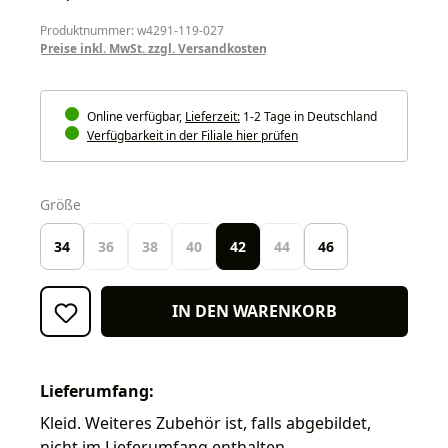
Produktnummer: w4291-119-027
Preise inkl. MwSt. zzgl. Versandkosten
Online verfügbar,
Lieferzeit:
1-2 Tage in Deutschland
Verfügbarkeit in der Filiale hier prüfen
auswählen
Größe
34
36
38
40
42
44
46
IN DEN WARENKORB
Lieferumfang:
Kleid. Weiteres Zubehör ist, falls abgebildet,
nicht im Lieferumfang enthalten.