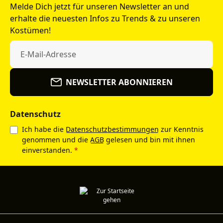
Melde Dich jetzt für unseren Newsletter an und
erhalte die neuesten Infos zu Trends & zu unseren
Kostümen!
NEWSLETTER ABONNIEREN
Datenschutz
Ich habe die
Datenschutzbestimmungen
zur Kenntnis
genommen und die
AGB
gelesen und bin mit ihnen
einverstanden.
*