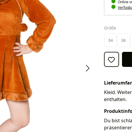
Online v
Verfügbar
auswäh
Größe
34
36
Lieferumfa
Kleid. Weite
enthalten.
Produktinf
Du bist schl
präsentiere