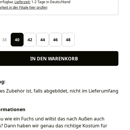
erfügbar,
Lieferzeit:
1-2 Tage in Deutschland
keit in der Filiale hier prüfen
len
38
40
42
44
46
48
IN DEN WARENKORB
ng:
res Zubehör ist, falls abgebildet, nicht im Lieferumfang
ormationen
au wie ein Fuchs und willst das nach Außen auch
n? Dann haben wir genau das richtige Kostüm für