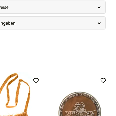
weise
rangaben