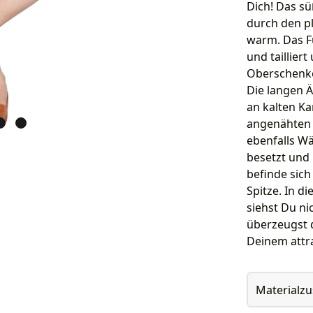
Dich! Das sü
durch den pl
warm. Das Fu
und tailliert
Oberschenkel
Die langen Ä
an kalten Ka
angenähten 
ebenfalls Wä
besetzt und
befinde sic
Spitze. In d
siehst Du ni
überzeugst 
Deinem attra
Materialz