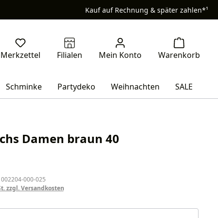
Kauf auf Rechnung & später zahlen*¹
Schminke
Partydeko
Weihnachten
SALE
uchs Damen braun 40
eis:
 002204-000-025
St. zzgl. Versandkosten