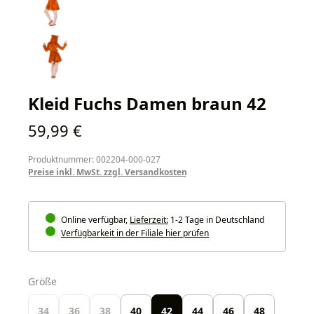
Kleid Fuchs Damen braun 42
Regulärer Preis:
59,99 €
Produktnummer: 002204-000-027
Preise inkl. MwSt. zzgl. Versandkosten
Online verfügbar,
Lieferzeit:
1-2 Tage in Deutschland
Verfügbarkeit in der Filiale hier prüfen
auswählen
Größe
34
36
38
40
42
44
46
48