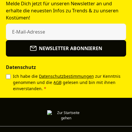
Melde Dich jetzt für unseren Newsletter an und
erhalte die neuesten Infos zu Trends & zu unseren
Kostümen!
NEWSLETTER ABONNIEREN
Datenschutz
Ich habe die
Datenschutzbestimmungen
zur Kenntnis
genommen und die
AGB
gelesen und bin mit ihnen
einverstanden.
*