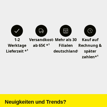
1-2
Versandkostenfrei
Mehr als 30
Kauf auf
Werktage
ab 65€ *¹
Filialen
Rechnung &
Lieferzeit *¹
deutschlandweit
später
zahlen*¹
Neuigkeiten und Trends?