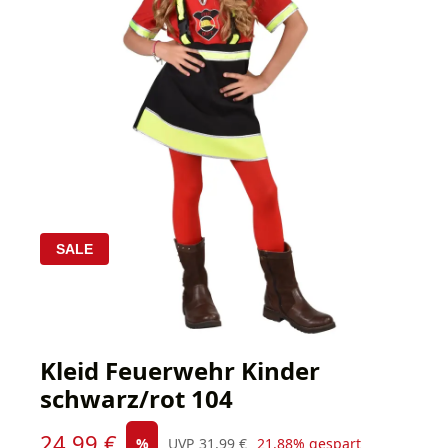
SALE
Kleid Feuerwehr Kinder
schwarz/rot 104
Verkaufspreis:
24,99 €
Regulärer Preis:
%
UVP
31,99 €
21.88% gespart