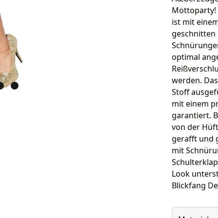
Mottoparty! 
ist mit eine
geschnitten
Schnürungen 
optimal ang
Reißverschl
werden. Das 
Stoff ausgef
mit einem p
garantiert. 
von der Hüft
gerafft und 
mit Schnürun
Schulterklap
Look unterst
Blickfang D