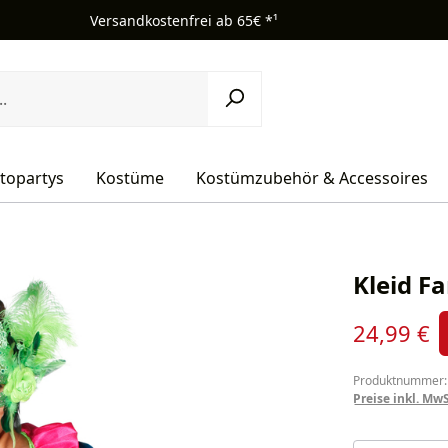
Versandkostenfrei ab 65€ *¹
topartys
Kostüme
Kostümzubehör & Accessoires
Kleid F
Verkaufsprei
24,99 €
Produktnummer:
Preise inkl. Mw