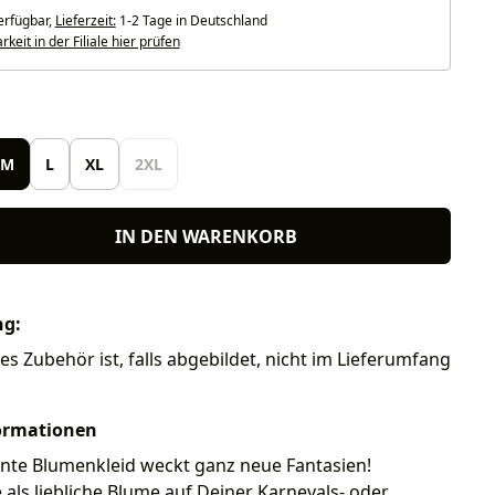
erfügbar,
Lieferzeit:
1-2 Tage in Deutschland
keit in der Filiale hier prüfen
len
M
L
XL
2XL
IN DEN WARENKORB
ng:
res Zubehör ist, falls abgebildet, nicht im Lieferumfang
ormationen
ante Blumenkleid weckt ganz neue Fantasien!
ls liebliche Blume auf Deiner Karnevals- oder