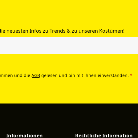
 die neuesten Infos zu Trends & zu unseren Kostümen!
ommen und die
AGB
gelesen und bin mit ihnen einverstanden.
*
Informationen
Rechtliche Information