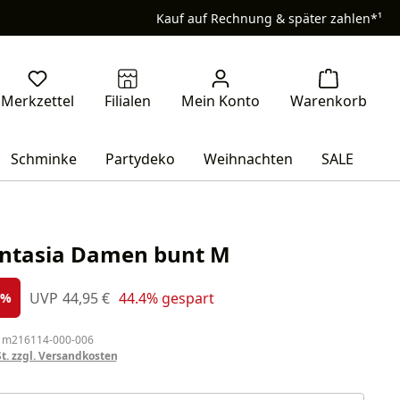
Kauf auf Rechnung & später zahlen*¹
Schminke
Partydeko
Weihnachten
SALE
antasia Damen bunt M
s:
Regulärer Preis:
UVP
44,95 €
44.4% gespart
%
 m216114-000-006
St. zzgl. Versandkosten