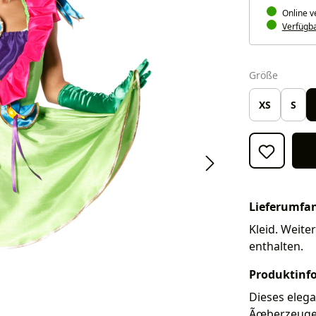
Online v
Verfügbar
auswäh
Größe
XS
S
Lieferumfa
Kleid. Weite
enthalten.
Produktinf
Dieses eleg
Ãœberzeuge a