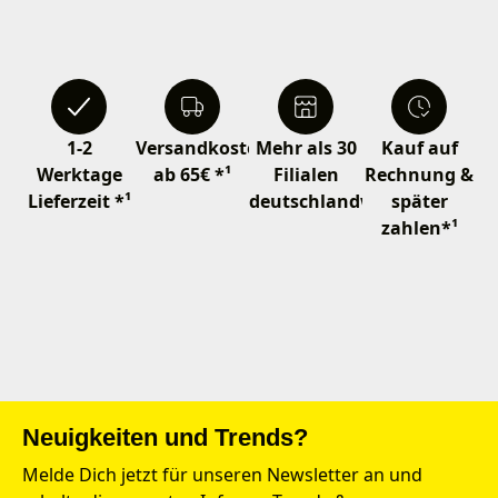
1-2
Versandkostenfrei
Mehr als 30
Kauf auf
Werktage
ab 65€ *¹
Filialen
Rechnung &
Lieferzeit *¹
deutschlandweit
später
zahlen*¹
Neuigkeiten und Trends?
Melde Dich jetzt für unseren Newsletter an und