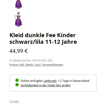
Kleid dunkle Fee Kinder
schwarz/lila 11-12 Jahre
Regulärer Preis:
44,99 €
Produktnummer: 95918-081-202
Preise inkl. MwSt. zzgl. Versandkosten
Online verfügbar,
Lieferzeit:
1-2 Tage in Deutschland
Verfügbarkeit in der Filiale hier prüfen
auswählen
Größe