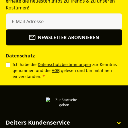
erhalte die neuesten Infos zu Trends & zu unseren
Kostümen!
NEWSLETTER ABONNIEREN
Datenschutz
Ich habe die
Datenschutzbestimmungen
zur Kenntnis
genommen und die
AGB
gelesen und bin mit ihnen
einverstanden.
*
Deiters Kundenservice