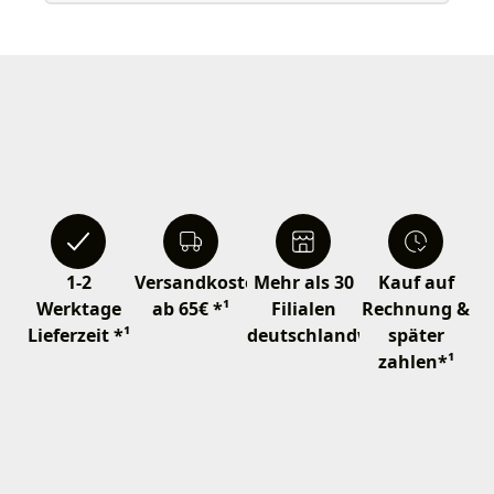
1-2
Versandkostenfrei
Mehr als 30
Kauf auf
Werktage
ab 65€ *¹
Filialen
Rechnung &
Lieferzeit *¹
deutschlandweit
später
zahlen*¹