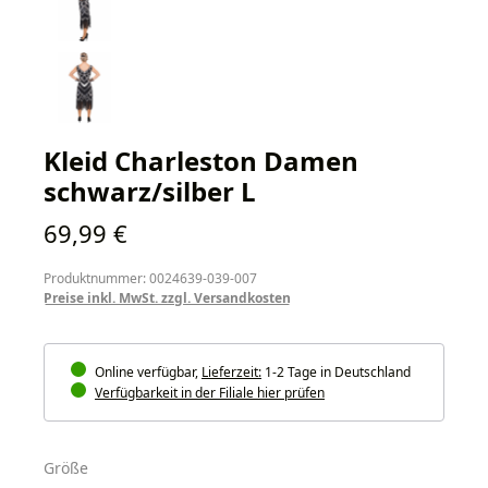
Kleid Charleston Damen
schwarz/silber L
Regulärer Preis:
69,99 €
Produktnummer: 0024639-039-007
Preise inkl. MwSt. zzgl. Versandkosten
Online verfügbar,
Lieferzeit:
1-2 Tage in Deutschland
Verfügbarkeit in der Filiale hier prüfen
auswählen
Größe