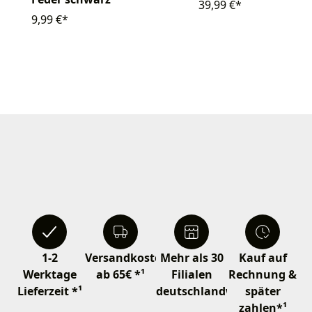
39,99 €*
9,99 €*
1-2
Versandkostenfrei
Mehr als 30
Kauf auf
Werktage
ab 65€ *¹
Filialen
Rechnung &
Lieferzeit *¹
deutschlandweit
später
zahlen*¹