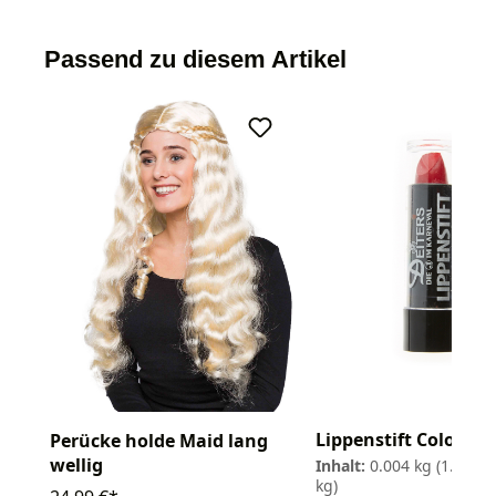
Passend zu diesem Artikel
Lippenstift Color 4g
Perücke holde Maid lang
wellig
Inhalt:
0.004 kg
(1.997,5
kg)