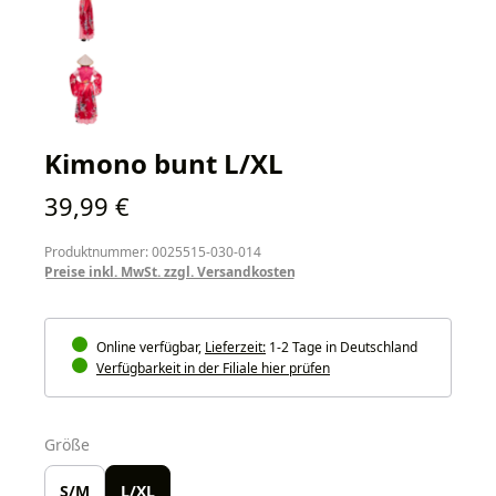
Kimono bunt L/XL
Regulärer Preis:
39,99 €
Produktnummer: 0025515-030-014
Preise inkl. MwSt. zzgl. Versandkosten
Online verfügbar,
Lieferzeit:
1-2 Tage in Deutschland
Verfügbarkeit in der Filiale hier prüfen
auswählen
Größe
S/M
L/XL