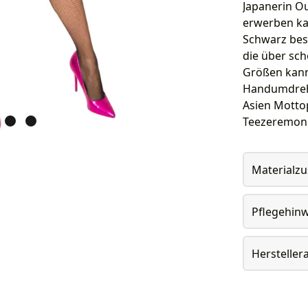
Japanerin Ou
erwerben kan
Schwarz best
die über sch
Größen kanns
Handumdrehen
Asien Mottop
Teezeremoni
Materialz
Pflegehin
Herstelle