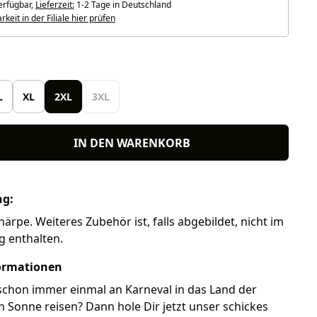
erfügbar,
Lieferzeit:
1-2 Tage in Deutschland
keit in der Filiale hier prüfen
len
L
XL
2XL
3XL
IN DEN WARENKORB
ng:
härpe. Weiteres Zubehör ist, falls abgebildet, nicht im
g enthalten.
ormationen
schon immer einmal an Karneval in das Land der
Sonne reisen? Dann hole Dir jetzt unser schickes