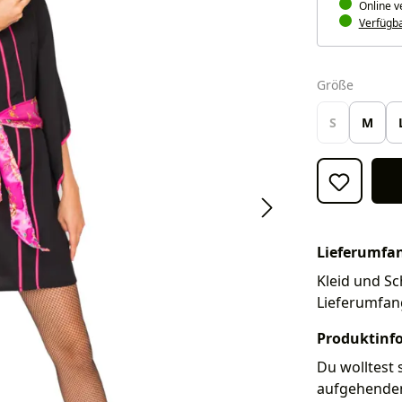
Online v
Verfügbar
auswäh
Größe
S
M
Lieferumfa
Kleid und Sc
Lieferumfan
Produktinf
Du wolltest 
aufgehenden 