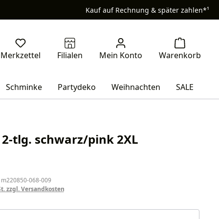
Kauf auf Rechnung & später zahlen*¹
Schminke
Partydeko
Weihnachten
SALE
2-tlg. schwarz/pink 2XL
eis:
 m220850-068-009
St. zzgl. Versandkosten