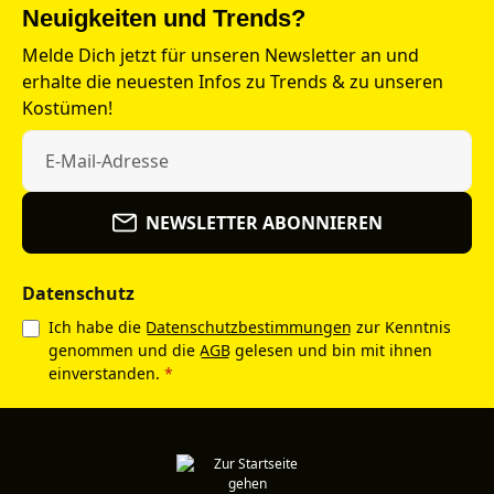
Neuigkeiten und Trends?
Melde Dich jetzt für unseren Newsletter an und
erhalte die neuesten Infos zu Trends & zu unseren
Kostümen!
NEWSLETTER ABONNIEREN
Datenschutz
Ich habe die
Datenschutzbestimmungen
zur Kenntnis
genommen und die
AGB
gelesen und bin mit ihnen
einverstanden.
*