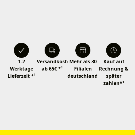
1-2
Versandkostenfrei
Mehr als 30
Kauf auf
Werktage
ab 65€ *¹
Filialen
Rechnung &
Lieferzeit *¹
deutschlandweit
später
zahlen*¹