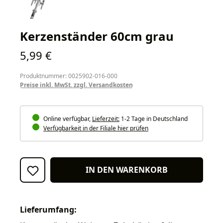
Kerzenständer 60cm grau
Regulärer Preis:
5,99 €
Produktnummer: 0025902-016-000
Preise inkl. MwSt. zzgl. Versandkosten
Online verfügbar,
Lieferzeit:
1-2 Tage in Deutschland
Verfügbarkeit in der Filiale hier prüfen
IN DEN WARENKORB
Lieferumfang: