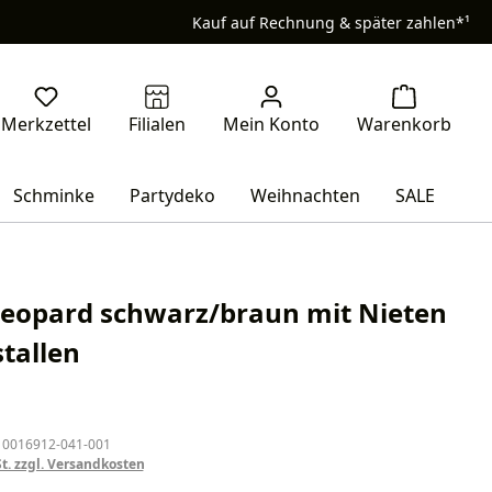
Kauf auf Rechnung & später zahlen*¹
Schminke
Partydeko
Weihnachten
SALE
eopard schwarz/braun mit Nieten
stallen
eis:
 0016912-041-001
St. zzgl. Versandkosten