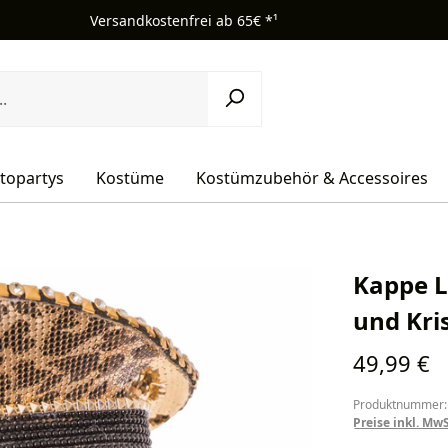
Versandkostenfrei ab 65€ *¹
topartys
Kostüme
Kostümzubehör & Accessoires
Kappe L
und Kri
Regulärer Pr
49,99 €
Produktnummer:
Preise inkl. Mw