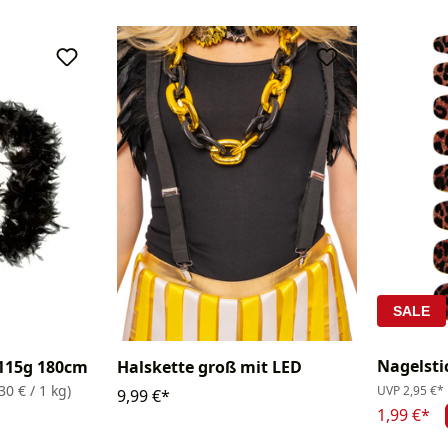
SALE
Nagelsti
 115g 180cm
Halskette groß mit LED
30 € / 1 kg)
UVP
2,95 €*
9,99 €*
1,99 €*