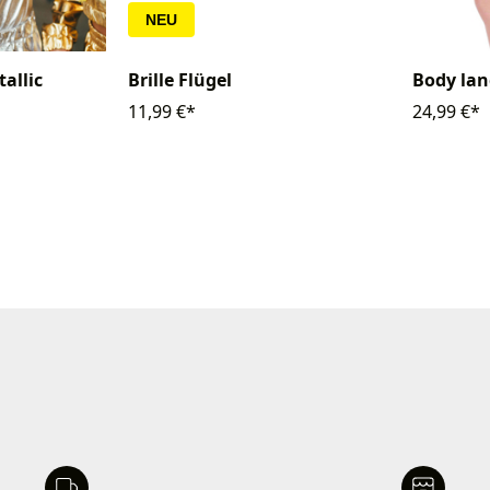
NEU
allic
Brille Flügel
Body la
11,99 €*
24,99 €*